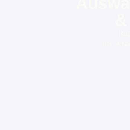
Auswa
&
Reg
den Allt