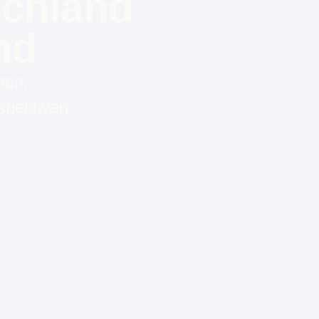
chland
nd
men,
spektiven