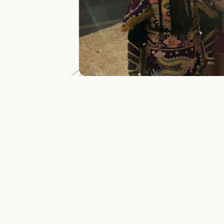
Kulturschock: Oft gehört – noc
Stefanie Korenyi
März 28, 2026
Kulturschock ist ein echtes Buzzword. Aber wa
Woran erkennst du ihn? Und wie bewältigst d