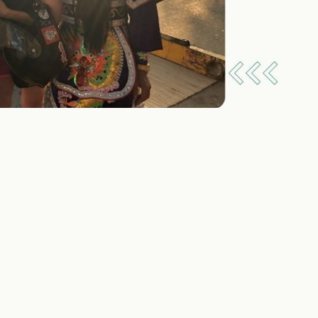
h öfter missverstanden
s bedeutet Kulturschock eigentlich wirklich?
u ihn?